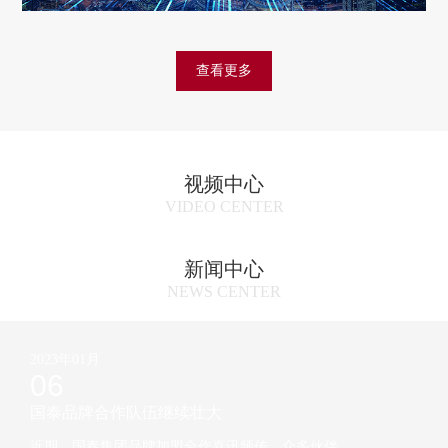
联系人：高经理 集团短号：612500-612599 邮箱：
gtxf001@guotaigroup.com.cn 地址：江苏盐城
查看更多
南京国泰消防集团--盐城消防工程有限公司
联系人：孙经理 集团短号：612700-612799 邮箱：
gtxf002@guotaigroup.com.cn 地址：江苏盐城
集团简介
南京国泰消防集团--宿迁消防工程有限公司
GROUP PROFILE
联系人：曽经理 集团短号：613400-613499 邮箱：
gtxf012@guotaigroup.com.cn 地址：江苏沭阳
国泰应急集团创建于1999年，总部位于中国（南京）软件
谷国泰应急大厦，是一家致力于打造以消防为核心的中国应急
南京国泰消防集团--消防工程有限公司
安全产业综合服务商，集消防、人防（挂牌上市）、安防、投
资四大产业于一体。中国消防器材制造业10强企业，中国消防
联系人：蒋经理 集团短号：610400-610499 邮箱：
行业十大民族企业，国家人防办定点生产企业，消防产品国家
gtxf007@guotaigroup.com.cn 地址：江苏南京
实验室单位，......
南京国泰消防集团--盐城响水消防工程有限公司
READ MORE+
联系人：汪经理 集团短号：612800-612899 邮箱：
gtxf003@guotaigroup.com.cn 地址：盐城响水