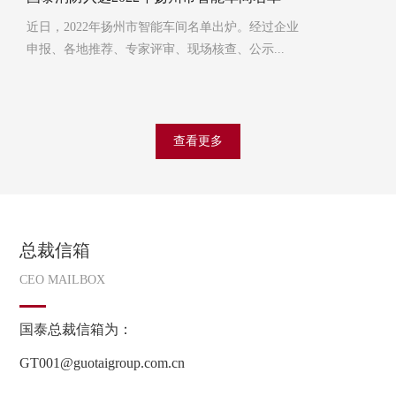
28
联系人：任经理 集团短号：614700-614799 邮箱：
国泰消防木质防火门产销两旺
gtxf030@guotaigroup.com.cn 地址：邢台泉北
近期，受大环境影响，防火门市场出现波动，但国
泰木质防火门却产销两旺，生产、发货都在加班
南京国泰消防集团--淮南消防工程有限公司
加...
联系人：韩经理 集团短号：614200-614299 邮箱：
gtxf029@guotaigroup.com.cn 地址：安徽淮南
南京国泰消防集团--无锡消防工程有限公司
2022年12月
联系人：杜经理 集团短号：612000-612099 邮箱：
15
gtxf036@guotaigroup.com.cn 地址：江苏江阴
国泰消防入选2022年扬州市智能车间名单
南京国泰消防集团--西安消防工程有限公司
近日，2022年扬州市智能车间名单出炉。经过企业
联系人：王经理 集团短号：615300-615399 邮箱：
申报、各地推荐、专家评审、现场核查、公示...
gtxf037@guotaigroup.com.cn 地址：陕西西安
查看更多