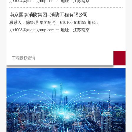
gtxf004@guotaigroup.com.cn 地址：江苏南京
南京国泰消防集团--消防工程有限公司
联系人：陈经理 集团短号：610100-610199 邮箱：
gtxf008@guotaigroup.com.cn 地址：江苏南京
南京国泰消防集团--消防工程有限公司
联系人：陈经理 集团短号：612400-612499 邮箱：
gtxf055@guotaigroup.com.cn 地址：江苏徐州
南京国泰消防集团--常州消防工程有限公司
联系人：于经理 集团短号：611600-611699 邮箱：
gtxf009@guotaigroup.com.cn 地址：江苏常州
南京国泰消防集团--常州消防工程有限公司
联系人：沈经理 集团短号：611700-611799 邮箱：
gtxf010@guotaigroup.com.cn 地址：江苏常州
南京国泰消防集团--盐城消防工程有限公司