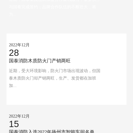
视频中心
VIDEO CENTER
南京国泰消防集团--合肥消防工程有限公司
联系人：周经理 集团短号：614000-614099 邮箱：
新闻中心
gtxf017@guotaigroup.com.cn 地址：安徽合肥
NEWS CENTER
南京国泰消防集团--合肥消防工程有限公司
联系人：孙经理 集团短号：613900-613999 邮箱：
2023年01月
gtxf016@guotaigroup.com.cn 地址：安徽合肥
06
国泰品牌合作队伍继续壮大
南京国泰消防集团--石家庄消防工程有限公司
联系人：刘经理 集团短号：614600-614699 邮箱：
近期，国泰集团品牌加盟合作喜讯频传，众多伙伴
gtxf020@guotaigroup.com.cn 地址：河北石家庄
与国泰完成签约；品牌合作队伍的不断壮大，将
为...
南京国泰消防集团--武汉消防工程有限公司
联系人：翁经理 集团短号：614800-614899 邮箱：
gtxf023@163.com 地址：湖北武汉
2022年12月
南京国泰消防集团--邢台消防工程有限公司